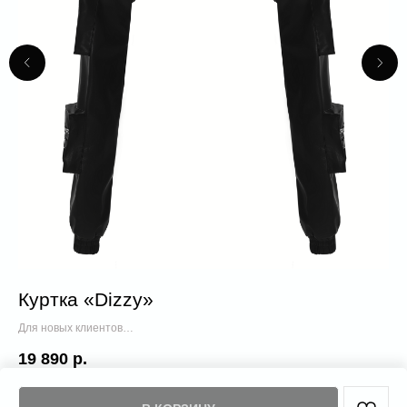
Куртка «Dizzy»
У
B
Для новых клиентов
16 907 р.
5 9
19 890
р.
6 