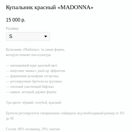
Купальник красный «MADONNA»
15 000
р.
Размер
Купальник «Madonna», та самая форма,
которую помнит поп-культура.
— насыщенный ярко красный цвет
— конусные чашки с push-up эффектом
— фирменная рельефная отстрочка
— регулируемые бретели на трусиках
— плотный эластичный бифлекс
— каркас, который держит форму
Три цвета: чёрный, голубой, красный
Бретели регулируются специальным слайдером под необходимый размер от XS
до M.
Состав: 80% полиамид, 20% эластан