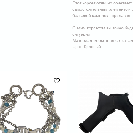
Этот корсет отлично сочетаетс
самостоятельным элементом с
бельевой комплект, придавая
С этим корсетом вы точно буд
ситуации!
Материал: корсетная сетка, эк
Цвет: Красный