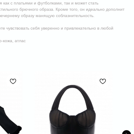
я как с платьями и футболками, так и может стать
тильного брючного образа. Кроме того, он идеально дополнит
 вечернему образу манящую соблазнительность.
ете чувствовать себя уверенно и привлекательно в любой
о-кожа, атлас