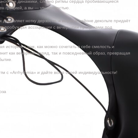
шности и динамики, словно ритмы сердца пробивающиеся
ен грацией, а вы — уверенностью.
 добавляет нотку дерзости, а вырез в районе декольте придаёт
ку, пробуждая ассоциации с вечерними прогулками под
я история о том, как можно сочетать в себе смелость и
нит как вечерний наряд, так и повседневный образ, превращая
бытие.
тм с «Arrhythmia» и дайте волю своей индивидуальности!
оза