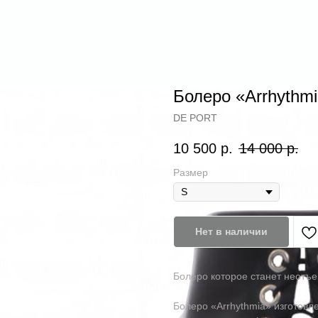
Болеро «Аrrhythm
DE PORT
10 500
р.
14 000
р.
Размер
Нет в наличии
Болеро которое станет неотъ
Болеро «Arrhythmia» изготов