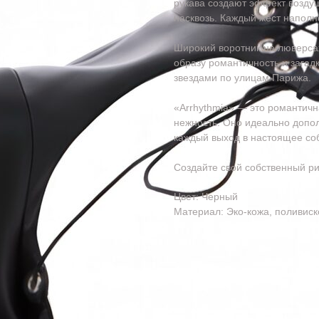
рукава создают эффект возду
насквозь. Каждый жест наполн
Широкий воротник на люверсах
образу романтичность и загад
звездами по улицам Парижа.
«Arrhythmia» — это романтична
нежность. Оно идеально допол
каждый выход в настоящее со
Создайте свой собственный ри
Цвет: Черный
Материал: Эко-кожа, поливиск