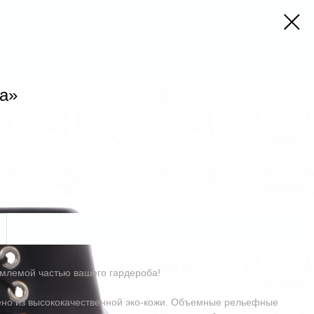
ia»
емлемой частью вашего гардероба!
лено из высококачественной эко-кожи. Объемные рельефные